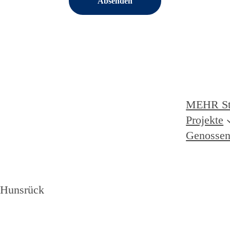
Absenden
MEHR S
Projekte
Genossen
l-Hunsrück